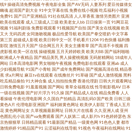
月天网 亚洲国产情侣在线自拍 尤物视频网址 亚洲欧洲国产日产综合 新国产
线9
操碰高清免费视频
午夜电影全集
国产AV无码
人妻系列
爱豆传媒倩女
幽魂
超清国产剧大全
91中文字幕在线
免费在线小视频
吃瓜福利小视频
免费91
国产日产亚洲精品
91社在线高清
人人草香蕉
激情另类图片
亚洲
91福利视频 91超级超碰 91大神 91福利色区 91TS在线 一本道综合色网 91视
欧美在线观看
成人三级成人三级
欧美老女人bb
日日操第一页
91网豆花
视频
91福利剧场
免费影视观看
91视频国产自拍
国产美女在线视频
欧美
频资源库在线 91伊人熟女超碰 91网页免费 91人妻极品中文字幕 东京热w姦
又大
无码四虎
女同激吻视频
极品性爱导航
欧美国产拳交喷奶
中文字幕
第三页
超碰成人影视
欧美日韩中文一区
手机看片1204
91色快播
福利撸
影院
激情五月天国产
综合网五月天
美女主播青草
国产高清不卡视频
四
蜜桃性视频免费看 欧美国产综合 另类综合专区 欧美性处女精品 欧美亞洲日
虎影视
欧美一区在线
操碰视频
五月天婷婷欧美
欧美大BB
国产福利啪啪
欧洲成人午夜精品
国产精品美乳
男人操蜜桃视频
无码射精网站
18成年人
韓Aⅴ 欧美黄sss 香蕉成人东京热AV 新不卡的av在线网站 欧美15页 91精品牛
网站
日本高清电影网
男女啪啪午夜视频
免费电影在线观看
亚洲ab
成人
少妇视频导航
91国产小青蛙
国产成年免费网站
国产视频高清在线
精品香
蕉
求a片网址
麻豆tv在线观看
在线撸丝片
91草碰
国产成人激情视频
黑料
91麻豆精品久久蜜臀 91精品黑丝 91孕妇在线 97色色豆花影音 91制服黑丝av
吃瓜精品偷拍
91大神合集
成人拍拍拍免费
香港伦理剧
日韩大片观看网址
日韩免费电影
91羞羞视频
国产网站
青草全福视在线
性导航影视AV
日本
91伊人橘子 91婷婷西瓜 91亚色正在播放 欧美丝袜自拍制服另类 www夜夜肏
一级在线视频
国产好片浮力
91久操
国产精品成人在线
精品免费看
人人
看操碰
午夜伦理电影网
久久国自产拍精品
高清乱码0
国产欧美
日韩三级
黄色A片
伦理电影亚洲国产
福利姬黄色网址
欧美伊人影院
丁香成人五月
肏 老司机精品福利院 日本黑料精品天堂0 香蕉短视频在线 亚洲日韩欧美变态
花
黄色网网址女
久草视频最新网址
日韩大片在线看
久久亚洲人成
亚州
色图乱伦小说
国产va免费观看
国产人妖第二
成人影片h
91色婷婷瑟色
东
伊人干大香蕉 亚洲综合激情色网 香蕉伊思影音 五月激情久久破 综合色情 91
京热狠狠草
日韩精品观看
91最新国产精品
一级黄色网
91色色人妻
都市
激情婷婷
91精品国产91
云涩福利在线导航
91视色
午夜福利在线网站
91