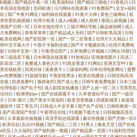
B视频
|
国产精品午夜一区
|
欧美福利站
|
国产精品三级电
|
91香蕉污
|
日
本高清在线电影
|
无码欧洲
|
污污网站在线观看
|
91免费国产
|
足交+福利
站
|
国厂午夜91网址
|
福利姬在线观看
|
91黄片大神
|
黄色三级网站
|
欧
美性爱乱能视频
|
伦理片欧美
|
成人a视频
|
成人婷婷
|
泰国人妖视频
|
欧
美国产日韩一区
|
日本在线伦理片
|
三级片网站导航
|
极品偷拍网
|
成人
片免费网站
|
青青草草草
|
国产精品成人无码
|
国产日韩欧美高清
|
日韩
欧美在线网
|
国产影院第一页
|
国产一区二区香蕉
|
伦理片久久精品
|
日
韩中文字幕大片
|
午夜不卡福利在线
|
国产不卡视频在线
|
伦理片免费电
影
|
日韩中文第一页
|
午夜理论国产
|
久草免费公开视频
|
污网址18禁
|
日
本三级迅雷下载
|
日本韩国在线观看
|
91热精品
|
亚洲激情图片
|
高清二
区高清二区
|
免费成人黄色大片
|
91熟女资源
|
91网址
|
亚洲天堂99
|
欧
美在线欧美
|
四虎丝袜
|
夜夜夜干
|
三级福利网
|
日本伦理电影网址
|
蜜臀
av免费视频
|
91超碰导航
|
午夜影院男女
|
欧美在线播放
|
日韩在线高清
在线
|
四虎免费91
|
激情肏屄
|
国产成人色
|
日韩午夜免费电影
|
日本三级
伦理电影
|
国产乱子伦
|
成人影院在线播放
|
国产人妖一区二区
|
毛茸茸乱
论对白
|
欧洲孕妇av
|
国产在线观看不卡
|
久草资源站平台
|
国产一级淫
片
|
日本-级片
|
国产美女午夜福利
|
欧美另类视频
|
四虎影城库
|
操逼视
频软件
|
国丁香五月
|
日韩成人中文字幕
|
国产自产在线
|
日韩经典第一页
|
国产高清国产专区
|
午夜理论在线
|
91视频下载大全
|
日韩视频高清无
码
|
久草最新在线视频
|
高清手机在线观看
|
麻豆性视频
|
国产尤物一区0
|
欧美综合
|
乱伦91视频
|
国产精品二三区
|
91男人
|
狼友天堂
|
国产在线
a吃瓜
|
久久福利
|
国产福利第一视频
|
国产精品第一页国
|
91福利伦理影
院
|
日本一级α片
|
亚洲精品卡一卡二
|
日本一级中文字幕
|
亚洲综合激情