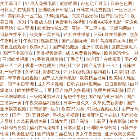
文字幕日产
|
91成人免费电影
|
黄啪啪网
|
97色色五月天
|
日韩色色图
|
日韩大片在线观看
|
亚洲欧美日韩精品
|
日韩在线免费视频
|
一区三区不
卡
|
美乳熟女一区二区
|
3d动漫精品
|
东京好热无码
|
国产乱理伦片
|
欧
美日韩一区91
|
午夜成人操
|
免费看片的视频
|
午夜AA喷水电影
|
草逼免
费网站
|
成人亚洲
|
欧美激情第15页
|
亚洲一区二区人妖
|
三级的网站
|
日韩在线不卡
|
欧美第一页在线
|
91社在线播放
|
三级h片在线播放
|
欧美
午夜剧场0
|
午夜福利视频在线
|
国产尤物无码
|
欧韩高清电影无码
|
国产
黄色在线观看
|
欧美a大片
|
国产精品搬运
|
亚洲午夜视频
|
激情三级毛片
|
国产不卡高清在
|
另类视频欧美
|
成人免费看片网站
|
欧美原宿情头一对
|
亚州欧美视频
|
91香蕉视频偷拍
|
丁香导航
|
综合国产在线观看
|
国产视
频一区二区
|
香港一级伦理片
|
福利社二区
|
国产无线卡一卡二
|
日韩福
利一级午夜
|
久草福利资源在线
|
91豆奶短视频
|
福利看片
|
高清福利影
院
|
青草青在线视频
|
国产成人无码电影
|
欧美精品视屏
|
欧美同人纯爱
剧
|
国产本日亚洲
|
成人不卡视频
|
日韩在线电影网站
|
日日撸影院
|
白丝
爆浆18
|
欧美性爱第二十页
|
国产精品交换视频
|
伦理片神马影院
|
国产
一区网曝吃瓜
|
三级网址男潮吹
|
超碰牛牛碰
|
国产精品亚洲综合
|
国产
主播第一页
|
午夜夫妻福利蜜桃
|
日本一道久久
|
久草免费新资源
|
国产
亚洲欧美视频
|
日韩高清一区0
|
欧美VS另类
|
91社区视频在线
|
国产无码
大全
|
国产一页
|
五月婷婷
|
手机久草视频
|
欧美亚洲日本在线
|
国产老女
人网址
|
久草新视频免费
|
日韩女同
|
国产高清一卡新区
|
午夜影院
|
欧美
日韩综合另类
|
福利在线免费看
|
日本天堂a
|
亚洲欧洲综合网
|
日韩午夜
伦理
|
欧美性影院
|
国产情趣白丝在线
|
男女午夜羞羞
|
亚洲欧美另类在