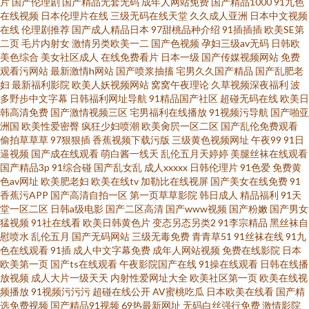
片
国产伦理剧
国产精品无套无码
成年人网站免费
国产精品1000
91九色
女 a级性交片 成人免费超碰在线 激情福利AV 福利资源导航 91永久免费观看
在线视频
日本伦理片在线
三级无码在线天堂
久久成人亚洲
日本中文视频
在线
伦理剧推荐
国产成人精品日本
97甜桃品种介绍
91插插插
欧美SE第
二页
毛片内射女
激情另类欧美一二
国产色视频
孕妇三级av无码
日韩欧
91av92 日韩新片网A片 91蝌蚪论坛老婆 午夜福利av导航 蜜桃草莓黄瓜app 成
美色综合
美女社区成人
在线免费看片
日本一级
国产传媒视频网站
免费
观看污网站
最新激情h网站
国产喷浆抽搐
宅男久久国产精品
国产乱肥老
人精品 91蜜桃视频 亚州国产精品 国模18p 成人精品网 91全操 性爱视屏网站
妇
最新福利影院
欧美人妖视频网站
窝窝午夜理论
久草视频深夜福利
波
多野步中文字幕
日韩福利网址导航
91精品国产社区
超碰无码在线
欧美日
韩高清免费
国产激情视频三区
宅男福利在线播放
91视频污导航
国产啪亚
人人看导航第一站 国内av无码福利 91在线艹精品 91ts紫苑
洲国
欧美性爱密臀
疯狂少妇喷潮
欧美肏屄一区二区
国产乱伦免费观看
偷拍草草草
97狠狠插
香蕉视频下载污版
三级黄色视频网址
午夜99
91日
逼视频
国产成在线观看
萌白酱一线天
乱伦五月天婷婷
美腿丝袜在线观看
国产精品3p
91综合碰
国产乱女乱
成人xxxxx
日韩伦理片
91色爱
免费黄
色av网址
欧美肥老妇
欧美在线tv
加勒比在线视屏
国产美女在线免费
91
香蕉污APP
国产高清自拍一区
第一页草草影院
韩日成人
精品福利
91天
堂一区二区
日韩a级电影
国产二区高清
国产www视频
国产粉嫩
国产男女
猛视频
91社在线看
欧美日韩黄色片
变态另态另类2
91李宗精品
黑丝袜自
慰喷水
乱伦五月
国产无码网站
三级无毒免费
青青草51
91丝袜在线
91九
色在线观看
91插
成人中文字幕免费
成年人网站视频
免费在线影院
日本
欧美第一页
国产ts在线观看
午夜影院国产在线
91操在线观看
日韩在线播
放视频
成人大片一级天天
内射性爱网址大全
欧美社区第一页
欧美在线视
频播放
91视频污污污
超碰在线公开
AV蜜桃吃瓜
日本欧美在线看
国产精
选免费视频
国产精品91视频
69热最新网址
无码白丝强行免费
激情影院