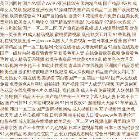
看 超碰人人摸人人操97 日韩无码免费福利 91丝袜视频 欧美超碰91 日韩中文
美亚州图片
国产AV国产AV
97亚洲精华液
国内精自线
国产精品3级片
成
年女人视频
狠狠撸亚洲欧美
91操碰在线
国产高清精品二区
国产欧美在线
视频
欧美色综合网
91国产自拍偷拍
香蕉911
花蝴蝶看片免费
白丝美女免
字幕网站 人妻51 婷婷日韩成人一区 久久国产高潮久久 AV激情综合网 日韩无
费网站
欧美女人与动物交
国产精品无码电影
91插插库
97超碰大香蕉
户
外自慰影院
国产一区二区二区
国产偷窥盗摄视频
成人动漫网站观看
欧美
码欧美高清 日干夜撸 草豆网资源福利 俺去也网址 日韩在线超碰 91另类色图
第一页夜夜
91成人精品视频
蜜桃爱爱视频
乱伦熟女五月天
91香蕉视
福
利在线视频直播
一区xxxxx
岛国大片免费视频
一道日本亚洲香蕉
国产91
高清精品
国产一区二区福利
伦理在线播放
人妻无码精品
91自拍在线观看
91尤物视频网址在线 超碰人人插 超碰人人艹 超碰国产在线久草91 超碰大香
国产一级片内射
夜夜骑青青草
欧美色图人妻
在线免费欧美视频
免费黄色
毛片
成人精品无码视频
欧美午夜极品
性欧美ⅩⅩⅩⅩ乱
欧美色色六月天
蕉91 成人不卡一区 99热青草 91网红免费站 超碰国产在线久草91 97人人视
91影视网
午夜伦不卡
加勒比性爱网
青草国产在线视频
亚洲国产精品导航
欧美色淫
波多野结依电影
91狠狠撸
成人深夜电影
精品国产美女剃毛
加
勒比熟女
91碰在线
欧美裸模
萌白酱国产一区
美国一级AV
国产人在线成
频 av探花操国产高清 91玉足性爱福利影视足交 91在线视频国产 91香蕉国产
免费
免费黄色A片网址
微拍福利国产视频
国产人成无码视频
国产原创区
色花堂
在线免费黄A片
久草福利
乱伦家庭
成人午夜免费视频
人妖射精
国
线看 91唐先生探花视频观看 91社免费 91看片淫黄大片 91美足交麻豆 91精
产屁屁
国产精品天干天
国产精品午夜一区
中文字幕无码人妻
日本不卡二
区
国产日韩91
久草福利视频网
91日日夜夜91
超碰碰天天操
91草草酒店
视频
韩日一区二区
国产激情视频网站
成人视频日本
茄子视频污
亚洲色
品国产99久久 91色惰网 91啦操精品首页 91操白丝 91夫妻交换视频 91tv
欲天天
成人丝瓜视频下载
日韩逼网
精东传媒入口
黄wwww色
香港伦理
电影在线
成人影院在线播放
欧美足交一区二区
91视频电影
另类四虎
亚
91N网站在线se 91次元官网首页免费 91高清网站入口 91传媒在线 影音先锋
洲东京热
国产不卡在线
91九色视频
日本天堂视频导航
日本三级光棍影院
91大神精品
欧美怡红院院二区
爱豆传媒观看网站
综合日韩欧美
草逼网首