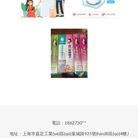
電話：1862730**
地址：上海市嘉定工業(yè)區(qū)葉城路925號(hào)B區(qū)4幢J