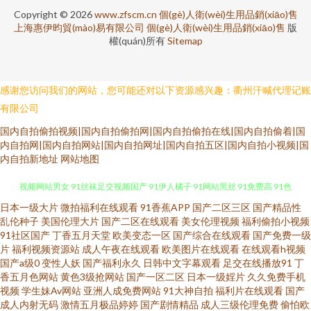
Copyright © 2026
www.zfscm.cn
個(gè)人衛(wèi)生用品銷(xiāo)售
上海惠伊昀貿(mào)易有限公司
個(gè)人衛(wèi)生用品銷(xiāo)售
版
權(quán)所有
Sitemap
感谢您访问我们的网站，您可能还对以下资源感兴趣：衢州汗喊代理记账
有限公司
国内自拍偷拍视频|国内自拍偷拍网|国内自拍偷拍在线|国内自拍偷着|国
内自拍网|国内自拍网站|国内自拍网址|国内自拍五区|国内自拍小视频|国
内自拍新地址
网站地图
日本一级大片
微拍福利在线观看
91香蕉APP
国产二区三区
国产精品性
四虎WWWW 东京热猫色网 日韩欧美色性色 青草社区久久 91网址免费胸 91
乱伦种子
美国伦理大片
国产二区在线观看
美女伦理视频
福利偷拍小视频
91社区国产
丁香五月天堂
欧美变态一区
国产综合在线观看
国产免费一级
视频网站男女 91丝袜足交视频国产 91伊人橘子 91网站黑丝 91免费高 91色
片
福利视频资源站
成人午夜在线观看
欧美图片在线观看
在线观看h视频
国产a级0
变性人妖
国产福利永久
日韩中文字幕观看
足交在线播放91
丁
香五月色网站
黄色3级抢网站
国产一区二区
日本一级婬片
久久免费手机
狼老熟女 91晚间福利社 91综合入口 av人人爱 www小骚逼AV 爱豆视频在线
视频
学生妹Av网站
亚洲人成免费网站
91大神自拍
福利片在线观看
国产
成人内射无码
激情五月极品婷婷
国产剧情精品
成人三级伦理免费
偷怕欧