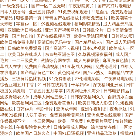
|
一级免费毛片
|
国产一区二区无吗
|
午夜影院黄片
|
国产武打片老电影
|
日本人妖番号
|
亚洲五月婷婷
|
91免费视频观看
|
艹逼自拍
|
免费观看国
产精品
|
狠狠撸第一页
|
青青国产在线播放
|
潮喷免费图片
|
欧美潮喷十
大潮喷
|
字幕av一区
|
69视频在线观看
|
福利影院精品
|
成人精品无码视
频
|
亚洲欧洲日韩在线
|
亚洲国产视频网站
|
日韩乱伦片
|
日本高清免费
观看
|
国产片自拍
|
国产在线视频首页
|
欧美性爱法国网址
|
日韩第18页
|
欧美日韩免费电影
|
高清日韩无码中文
|
国产精品成人v
|
国产成人无码播
放
|
日韩欧美免费观看
|
国产高清不卡视频
|
日本x片视频
|
欧美成人一区
二
|
欧美日韩在线成人
|
东京热亚洲色图
|
久草视频深夜福利
|
成人国产
毛片
|
一二三级黄片
|
激情综合网在线
|
成人免费影院
|
麻豆免费色情
|
久
草成人在线
|
免费国产高清视频
|
91豆花成人网站
|
免费论理片
|
成年人
在线电影
|
国产精品黄色二区
|
黄色网址AV
|
国产aⅴ熟女
|
岛国精品在线
播放
|
三级黄片热比视频
|
91免费播放
|
97伦理电影院
|
午夜神马电影院
|
综合亚洲五月丁香
|
91日韩在线观看
|
干孕妇AV
|
深夜福利亚洲藏
|
日韩
极度另类潮喷
|
丁香五月五月亭亭
|
四虎网址永久海外
|
日韩电影精品
|
波多野洁衣人体
|
成年人网站三级片
|
日韩深夜福利久久
|
自慰流水白丝
网站
|
欧美福利局二区
|
免费观看黄色片
|
欧美日韩成人影院
|
91短视频
版在线
|
日韩aⅴ片
|
年剧情片
|
亚洲成年网
|
亚洲午夜剧场
|
夜色导航
|
91
视频91视频
|
人妖干美女
|
免费直接看黄网站
|
亚洲免费在线观看
|
国产
传媒视频不卡
|
一本三级网站
|
欧美一区免费
|
免费看片网页
|
怡红院欧
美在线
|
午夜影院黄色大片
|
日韩免费成人网站
|
综合激情在线
|
一区动
漫综合
|
欧美国产日韩久久
|
中国91日逼视频
|
亚洲精品玖玖玖
|
操我91
|