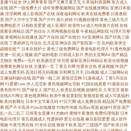
直播
91处女
伊人网青青草
国产又爽又黄又无
久草福利资源网
东方成人
美女足交 91色色综合网 91去网站 97夫妻超碰 91字幕网 www影音先锋av 成
在线
国产一级免费大片
成年免费视频网站
国产在线播放网站
亚洲日本视
频
淫淫网网
成人影视国产在线
深夜福利网址
欧美在线免费看
日夜夜欧
人福利网 超碰91成人在线 91国产极品丝袜女 大香蕉伊 久久福利二区 日韩青
美
国产大片中文字幕
国产片91
操久婷婷
91视频你懂得
黄色三级片毛片
免费电影片
日韩欧美爱爱
成人亚洲区
欧美性16
成人色情黄片在线
在线
观看亚洲精品
国产热综合
久草网视频在线看
午夜精品网影院
伦理片完整
涩网站 在线观看美女视频91 91视频cop WWW国产 精品国产91久久 欧美性
版
黄视网站在线播放
国产片自拍
国产在线91
AV亚洲网址
国产经典三级
在线
丁香婷婷五月综合
五月花亚洲综合
国产影院第一页
乱码欧美孕交
爱成人在线 先锋影音偷拍 91探花高中生极品 国产精品视频99 欧美A视频 亚
超碰在线艹
日本在线护士
黄色三级免费网址
香港电影伦理片
91黄色电影
亚洲一区成人视频
国产福利电影
日韩成人影片
男的天堂网AV
国产精品
尤物在
免费a一毛片
欧美肠交扩张另类
最新亚洲日韩精品
欧美在线视频
洲肏屄视频 久久超碰影院 97人人香蕉 91国产嫩草 97香蕉伊人tv 福利涩导航
免费黄色网址在线
主播第一页
丁香五月网
性爱东京热
草逼视频78
国产
成人免费无码
高清日韩无码视频
宗和网五月天
日b视频
成人三级网站在
久草五区 先锋影音av资源站 91美女内射 超碰手机成人在线 黄色片91 日韩草
主播福利姬h在线
国产精一精二区
基情涩涩网
51漫画成人
丁香5月综合
网
91爱爱com
伊人涩涩射
黄色视频网址导航
91国在线观看
91最新自拍
黄色软件91
国产操女人
国产乱人
欧美乱欲视频
超碰吃瓜
久草涩涩
最新
逼网 亚洲国产精品久久 91农村站街熟女露脸 超碰福利社 黄色a网站在线看3
在线A片网址
黄色视屏网站
欧美午夜寂寞影院
新视觉影视
成人写真福利
欧美内射网址
日本中文字幕无码
97日穴网
成人免费在线
精品国产免费观
午夜社区 91色视 东方va地址在线观看 久久免费黄色网址 日韩经典第一页第
看
国产不卡高清
91av在线播放
91制作传媒
岛国av资源
超碰91资源
国产
乱一乱二乱三
日韩美女直播
91尤物69
蜜桃午夜激情
免费伦理电影
日本
电影伦理片
黄瓜视频成人
性爱婷婷
爱豆在线看
麻豆影院爱爱
成人软件
二页 51导航 91色色小视频下载 岛国网站在线播放 欧美性爱8P 夜福利导航国
视频
午夜宅男在线
91专区在线
狠狠干欧美
国产三级国产
国产欧美日韩
在线
97五月天婷婷
日韩在线网
91福利社视频
福利导航
A片三级网站
久