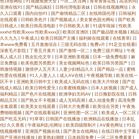
色18禁网站
|
91视频免费大全
|
一区二区淫网
|
青草青青在线
|
高清男同
|
亚洲在线91
|
国产精品疯狂
|
日韩伦理电影表妹
|
日韩在线视频网址
|
永
久入口观看
|
国内自拍91
|
国产偷情精品二区
|
在线韩国伦理
|
日韩福利
在线观看
|
日韩欧美色片
|
国产视频成人
|
美女黄色脱光网站
|
国产欧美
日韩成人
|
欧美日韩高清电影
|
中日韩欧美人射
|
91成年啦操
|
性欧美
xxxhd 性欧美xxxx 性欧美xxxx╳
|
欧美区亚洲区
|
国产极品喷水视频
|
精品
久久九九
|
午夜成人
|
欧美日韩国产主播
|
福利姬在线观看
|
在线青草
|
日
本www免费看
|
五月激激综合
|
三级无码在线
|
免费v片
|
91足交在线看
|
深夜毛片影院
|
丁香五月黄片
|
国产激情一区二
|
免费三级片网址
|
午夜
私人成人日
|
熟女乱伦文学
|
日本亚洲欧美视频
|
日本一级免费电影
|
麻
豆免费版
|
欧美色图另类图片
|
美女视频网站色
|
欧美日韩另类国产
|
日
韩激情视频
|
激情伊人五月天
|
人妻少妇精品久久
|
国产精品一品
|
蜜桃
性爱在线视频
|
91人人妻人人
|
成人AⅤ在线
|
午夜视频导航
|
欧美在线一
区不卡
|
亚洲欧美日韩中文
|
欧美成人无码在线
|
欧美大片特效
|
国产在
线成人精品
|
欧美日韩性爱无
|
白浆蜜桃视频h
|
日本人妖视频
|
国产成人
福利精品
|
国产色片在线视频
|
欧洲孕妇无码AV
|
日日撸影院在线
|
日韩
精品五区
|
国产熟女不卡视频
|
成人无码高潮
|
成人动漫免费
|
高清免费
全集观看
|
欧美美女在线观看
|
日韩大片免费看
|
欧美综合另类
|
午夜免
费啪啪视频
|
国产在线观看福利
|
亚洲性图一区二区
|
欧美成人一区二区
|
国产吃瓜无码
|
91草草
|
日韩国产在线播放
|
欧洲精品在线播放
|
日本乱
伦
|
久久香蕉
|
午夜福利乱伦网址
|
欧美四级限制片
|
AⅤ黄色网址
|
91在
线视频榴草
|
亚洲国产视频在线
|
国产美女在线网站
|
在线日韩中文字幕
|
国产亚洲在线播放
|
欧美熟妇潮喷
|
日本韩国免费
|
一区二区免费看黄
|