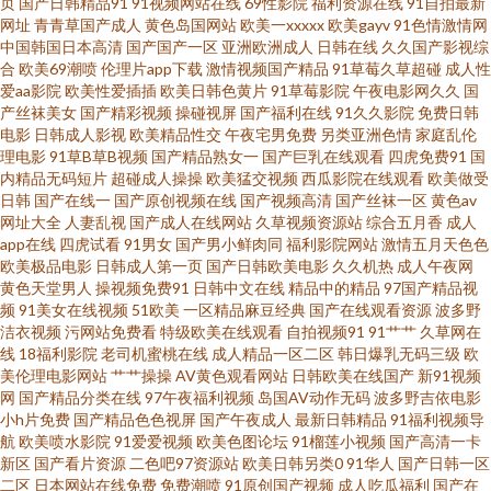
页
国产日韩精品91
91视频网站在线
69性影院
福利资源在线
91自拍最新
俺去也网 91草逼视频 影视先锋中文AV少妇 在线不卡av小电影 影音先锋av资
网址
青青草国产成人
黄色岛国网站
欧美一xxxxx
欧美gayv
91色情激情网
中国韩国日本高清
国产国产一区
亚洲欧洲成人
日韩在线
久久国产影视综
源导航 亚欧AV在线观看七区 欧美一区啪啪 欧美日韩综合 人妻熟女视频一区
合
欧美69潮喷
伦理片app下载
激情视频国产精品
91草莓久草超碰
成人性
爱aa影院
欧美性爱插插
欧美日韩色黄片
91草莓影院
午夜电影网久久
国
产丝袜美女
国产精彩视频
操碰视屏
国产福利在线
91久久影院
免费日韩
二区 欧日韩美精品四区 欧美性爱2p 男人天堂α 久久嫩草精品在线 激情与性爱
电影
日韩成人影视
欧美精品性交
午夜宅男免费
另类亚洲色情
家庭乱伦
理电影
91草B草B视频
国产精品熟女一
国产巨乳在线观看
四虎免费91
国
麻豆久久精品 乱交AV在线 九九这里只有精品 九九热视频欧美精品 久久东京
内精品无码短片
超碰成人操操
欧美猛交视频
西瓜影院在线观看
欧美做受
日韩
国产在线一
国产原创视频在线
国产视频高清
国产丝袜一区
黄色av
网址大全
人妻乱视
国产成人在线网站
久草视频资源站
综合五月香
成人
热大香蕉 九一福利影院 黄色三级免费 加勒比夜夜干 国产精品久久17 国产群
app在线
四虎试看
91男女
国产男小鲜肉同
福利影院网站
激情五月天色色
欧美极品电影
日韩成人第一页
国产日韩欧美电影
久久机热
成人午夜网
pav 国产精选95视频 丁香五月天色色 草逼国产 东京热青品 成人三级网址在线
黄色天堂男人
操视频免费91
日韩中文在线
精品中的精品
97国产精品视
频
91美女在线视频
51欧美
一区精品麻豆经典
国产在线观看资源
波多野
洁衣视频
污网站免费看
特级欧美在线观看
自拍视频91
91艹艹
久草网在
观看 国产成人午夜福利视频 五月天AV资源大全 成人看片网站 欧美日韩成人
线
18福利影院
老司机蜜桃在线
成人精品一区二区
韩日爆乳无码三级
欧
美伦理电影网站
艹艹操操
AV黄色观看网站
日韩欧美在线国产
新91视频
免费 欧美日本国产婷婷精品 日本中文字幕大久久 色AV先锋女人 色资源在线
网
国产精品分类在线
97午夜福利视频
岛国AV动作无码
波多野吉依电影
小h片免费
国产精品色色视屏
国产午夜成人
最新日韩精品
91福利视频导
航
欧美喷水影院
91爱爱视频
欧美色图论坛
91榴莲小视频
国产高清一卡
色情在线观看 日韩有骂码中文字幕 丝袜足交资源 五月国产精品久久 天堂五
新区
国产看片资源
二色吧97资源站
欧美日韩另类0
91华人
国产日韩一区
二区
日本网站在线免费
免费潮喷
91原创国产视频
成人吃瓜福利
国产在