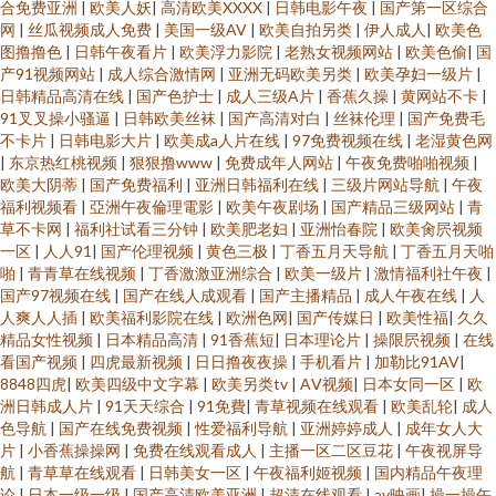
合免费亚洲
|
欧美人妖
|
高清欧美XXXX
|
日韩电影午夜
|
国产第一区综合
网
|
丝瓜视频成人免费
|
美国一级AV
|
欧美自拍另类
|
伊人成人
|
欧美色
图撸撸色
|
日韩午夜看片
|
欧美浮力影院
|
老熟女视频网站
|
欧美色偷
|
国
产91视频网站
|
成人综合激情网
|
亚洲无码欧美另类
|
欧美孕妇一级片
|
日韩精品高清在线
|
国产色护士
|
成人三级A片
|
香蕉久操
|
黄网站不卡
|
91叉叉操小骚逼
|
日韩欧美丝袜
|
国产高清对白
|
丝袜伦理
|
国产免费毛
不卡片
|
日韩电影大片
|
欧美成a人片在线
|
97免费视频在线
|
老湿黄色网
|
东京热红桃视频
|
狠狠撸www
|
免费成年人网站
|
午夜免费啪啪视频
|
欧美大阴蒂
|
国产免费福利
|
亚洲日韩福利在线
|
三级片网站导航
|
午夜
福利视频看
|
亞洲午夜倫理電影
|
欧美午夜剧场
|
国产精品三级网站
|
青
草不卡网
|
福利社试看三分钟
|
欧美肥老妇
|
亚洲怡春院
|
欧美肏屄视频
一区
|
人人91
|
国产伦理视频
|
黄色三极
|
丁香五月天导航
|
丁香五月天啪
啪
|
青青草在线视频
|
丁香激激亚洲综合
|
欧美一级片
|
激情福利社午夜
|
国产97视频在线
|
国产在线人成观看
|
国产主播精品
|
成人午夜在线
|
人
人爽人人插
|
欧美福利影院在线
|
欧洲色网
|
国产传媒日
|
欧美性福
|
久久
精品女性视频
|
日本精品高清
|
91香蕉短
|
日本理论片
|
操限屄视频
|
在线
看国产视频
|
四虎最新视频
|
日日撸夜夜操
|
手机看片
|
加勒比91AV
|
8848四虎
|
欧美四级中文字幕
|
欧美另类tv
|
AⅤ视频
|
日本女同一区
|
欧
洲日韩成人片
|
91天天综合
|
91免費
|
青草视频在线观看
|
欧美乱轮
|
成人
色导航
|
国产在线免费视频
|
性爱福利导航
|
亚洲婷婷成人
|
成年女人大
片
|
小香蕉操操网
|
免费在线观看成人
|
主播一区二区豆花
|
午夜视屏导
航
|
青草草在线观看
|
日韩美女一区
|
午夜福利姬视频
|
国内精品午夜理
论
|
日本一级一级
|
国产高清欧美亚洲
|
超清在线观看
|
av映画
|
操一操午