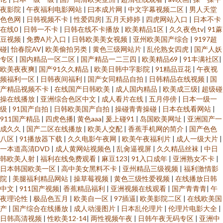
夜影院
|
午夜福利电影网站
|
曰本成片网
|
中文字幕视频二区
|
男人天堂
色色网
|
日韩视频不卡
|
性爱四房
|
五月天婷婷
|
四虎网站入口
|
日本不卡
在线0
|
日韩一不卡
|
日韩在线不卡播放
|
欧美精品1区
|
久久夜色tv
|
91蔴
豆视频
|
免费A片入口
|
日韩欧美美女视频
|
亚州欧美国产综合
|
9197超
碰
|
怡春院AV
|
欧美偷拍另类
|
黄色三级网站片
|
乱伦熟女四虎
|
国产人妖
专区
|
国内精品一区二区
|
国产精品一二三四
|
欧美精品69
|
91丰满社区
|
欧美夜夜爽
|
国产91久久精品
|
欧美日韩中字影院
|
91精品豆花
|
午夜视
频福利一区
|
日韩夜间福利
|
国产女同精品自拍
|
日韩精品在线视频
|
国
产精品视频不卡
|
在线国产日韩欧美
|
成人国内精品
|
欧美成三级
|
超级碰
操在线播放
|
亚洲综合色区中文
|
成人看片在线
|
五月停傍
|
日本一级一
级
|
91国产自拍
|
日韩欧美国产自拍
|
操碰青青操碰
|
日本在线看网站
|
911国产精品
|
四虎色播
|
黄色aaa
|
爰上碰91
|
岛国欧美网址
|
亚洲国产一
成久久
|
国产二区在线播放
|
欧美人交配
|
香蕉手机网的简介
|
国产色色
八区
|
91播放器下载
|
久久电影午夜网
|
欧美午夜福利片
|
成人一级大片
|
一本道高清DVD
|
成人黄网站视频色
|
乱肏逼视屏
|
久久精品丝袜
|
中日
韩欧美人射
|
福利在线免费观看
|
麻豆123
|
91入口成年
|
亚洲熟女不卡
|
日本韩国欧美一区
|
高中美女黑料不卡
|
亚州精品三级视频
|
福利激情影
院
|
美腿福利精品网站
|
操草莓视频
|
黄色三级性爱视频
|
在线播放日韩
中文
|
911国产视频
|
香蕉精品福利
|
亚洲视频在线观看
|
国产青青青
|
午
夜理论性
|
极品色五月
|
欧美自一区
|
97插逼
|
欧美影院二区
|
在线欧美国
产
|
国产综合在线播放
|
成人动漫图片
|
日本乱伦理片
|
伦理片电影大全
|
日韩高清视频
|
性欧美12-14
|
两性视频午夜
|
日韩午夜无码专区
|
亚洲中