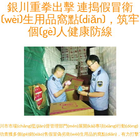
銀川重拳出擊 連搗假冒衛
(wèi)生用品窩點(diǎn)，筑牢
個(gè)人健康防線
川市市場(chǎng)監(jiān)督管理部門(mén)展開(kāi)專項(xiàng)行動(dòng)
功查獲多個(gè)銷(xiāo)售假冒偽劣衛(wèi)生用品的窩點(diǎn)，有力打擊