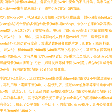
害消費(fèi)者權(quán)益、危害公共衛(wèi)生安全的不法行為，為市民的
gè)人衛(wèi)生與健康筑起了一道堅(jiān)實(shí)的防線。
次行動(dòng)中，執(zhí)法人員根據(jù)前期摸排線索，對(duì)市區(qū)及
(xiāng)結(jié)合部的多個(gè)批發(fā)市場(chǎng)、倉(cāng)庫(kù)及零售
wǎng)點(diǎn)進(jìn)行了突擊檢查。現(xiàn)場(chǎng)查獲了大量假冒知
的衛(wèi)生巾、紙巾、濕巾等個(gè)人日常衛(wèi)生用品。這些假冒產
chǎn)品外包裝仿冒程度高，普通消費(fèi)者難以辨別，但實(shí)際用料低
、衛(wèi)生標(biāo)準(zhǔn)嚴(yán)重不達(dá)標(biāo)，甚至存在菌落總
shù)超標(biāo)、含有禁用化學(xué)物質(zhì)等重大安全隱患，長(zhǎng)
可能引發(fā)皮膚過(guò)敏、婦科炎癥等健康問(wèn)題，嚴(yán)重威脅
(fèi)者，特別是女性消費(fèi)者的身體健康。
步調(diào)查顯示，這些窩點(diǎn)主要通過(guò)低價(jià)從不明渠道進(jìn
，再利用線上電商平臺(tái)、小型便利店、流動(dòng)攤販等渠道進(jìn)
xiāo)售，以遠(yuǎn)低于正品的價(jià)格吸引對(duì)價(jià)格敏感的消費(fèi)
，牟取非法暴利。其行為不僅侵犯了正規(guī)企業(yè)的商標(biāo)權(quá
商譽(yù)，擾亂了公平競(jìng)爭(zhēng)的市場(chǎng)秩序，更將公眾健
于風(fēng)險(xiǎn)之中。