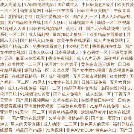
成人高清无
|
97韩国伦理电影
|
国产成年人
|
中日韩黄色A级片
|
欧美性爱
三四五区
|
偷拍激情网
|
日韩一区在线看
|
日韩亚洲欧美国产
|
午夜青青
草
|
微拍福利导航
|
欧美性爱视频三区
|
国产乱乱一区
|
成人无码精品视
频
|
国产精品欧美在线
|
国产人妖bt
|
日韩视频亚洲
|
新疆一区二区视频
|
91超碰人人澡
|
日韩在线视频精品
|
乱伦五月
|
国产无码高清免费
|
欧美
系列一区二区
|
成人福利视
|
最新加勒比狠狠干
|
欧美精品在线播放
|
男
同av无码
|
国产精品入口免费
|
欧美午夜在线观看
|
成人片免费网站
|
无
码国产精品二区
|
免费在线看黄色
|
小X福利导航
|
香蕉视频在线草
|
国产
女生喷水视频
|
日本人妖sex
|
日本高清成人
|
变态另类一区
|
三级网络网
址无码
|
麻豆tv在线观看
|
香港午夜福利
|
成人A片无码
|
深夜福利在线播
放
|
欧美性爱一二三区
|
伦理片年轻的嫂子
|
黄色东京热三级片
|
日日夜
夜精品视频
|
爆乳精品一区
|
久草久爱
|
国产女生喷水视频
|
青草视频免费
观看
|
在线观看精品一区
|
成年视频网
|
五月天都市激情网
|
欧美性爱
|
国
产福利一区二区
|
91男人
|
91尤物在线电影
|
日韩三级免费
|
五月六月婷
婷
|
成人tv在线免费
|
福利一二区
|
精品亚洲中文字幕
|
岛国在线
|
福利av
伦理导航
|
91视频论坛首页
|
国产成人免费的
|
成人影院一区
|
丁香五月
天亚洲
|
国产黑料视频网站
|
久草在线在线
|
在线播放日韩中文
|
日韩免
费观看视频
|
亚洲做性爱视频
|
三极黄色免费看
|
91精品在线免费
|
成人
亚洲网
|
91天堂一区二区
|
青青草精品视频
|
欧洲精品黄片
|
欧美在线观
看一
|
国产亚洲在线观看
|
久草金典
|
激情av吃瓜
|
国产第一页浮力
|
欧美
伊人
|
男人的天堂直播
|
成人动漫一二三区
|
黄色男人的天堂
|
福利导航在
线观看
|
精品国产sm最
|
91热视频
|
黄色AV女COM 黄色av入口
|
国产日