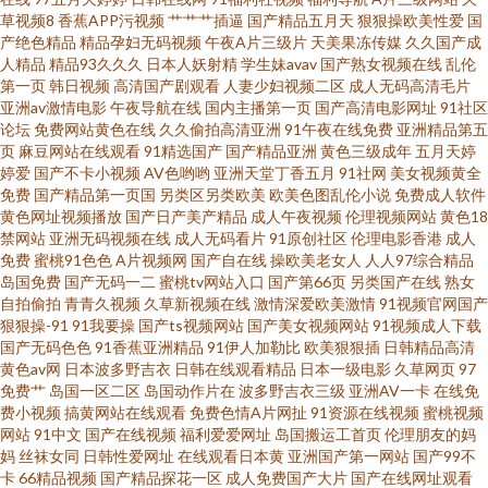
产 91社视频神马 超碰精品潮吹无码不卡 精品久久AV大香蕉 少妇一线天 自拍
草视频8
香蕉APP污视频
艹艹艹插逼
国产精品五月天
狠狠操欧美性爱
国
产绝色精品
精品孕妇无码视频
午夜A片三级片
天美果冻传媒
久久国产成
人精品
精品93久久久
日本人妖射精
学生妹avav
国产熟女视频在线
乱伦
超碰在线99 91游戏体验馆美女小短剧 免费东方AV 亚洲福利网址91 91情趣电
第一页
韩日视频
高清国产剧观看
人妻少妇视频二区
成人无码高清毛片
亚洲av激情电影
午夜导航在线
国内主播第一页
国产高清电影网址
91社区
影 国产美女精品久久中文 日本美女bb 伊人大久久AV 91免费视频国产 www恋
论坛
免费网站黄色在线
久久偷拍高清亚洲
91午夜在线免费
亚洲精品第五
页
麻豆网站在线观看
91精选国产
国产精品亚洲
黄色三级成年
五月天婷
婷爱
国产不卡小视频
AV色哟哟
亚洲天堂丁香五月
91社网
美女视频黄全
足com 人人操人人乐 91TV澳洲 精品少妇导航 国产精品九九极品 91青青搞 国
免费
国产精品第一页国
另类区另类欧美
欧美色图乱伦小说
免费成人软件
黄色网址视频播放
国产日产美产精品
成人午夜视频
伦理视频网站
黄色18
产精品久久人妻在线 欧美人妖 午夜剧场尤物性爱 91黄色下载 国产黄色免费
禁网站
亚洲无码视频在线
成人无码看片
91原创社区
伦理电影香港
成人
免费
蜜桃91色色
A片视频网
国产自在线
操欧美老女人
人人97综合精品
岛国免费
国产无码一二
蜜桃tv网站入口
国产第66页
另类国产在线
熟女
性交 三级网站在线国产 51社区福利导航 91资源 国产精品在线1 日本阿V免费
自拍偷拍
青青久视频
久草新视频在线
激情深爱欧美激情
91视频官网国产
狠狠操-91
91我要操
国产ts视频网站
国产美女视频网站
91视频成人下载
视频 影音先锋制服诱惑电影 草草豆花社区 日韩激情网页 91精选 福利导航91
国产无码色色
91香蕉亚洲精品
91伊人加勒比
欧美狠狠插
日韩精品高清
黄色av网
日本波多野吉衣
日韩在线观看精品
日本一级电影
久草网页
97
免费艹
岛国一区二区
岛国动作片在
波多野吉衣三级
亚洲AV一卡
在线免
欧美日韩精品内射经典 亚洲第一夜 91精选视频一区二区 www天堂黄 激情福
费小视频
搞黄网站在线观看
免费色情A片网扯
91资源在线视频
蜜桃视频
网站
91中文
国产在线视频
福利爱爱网址
岛国搬运工首页
伦理朋友的妈
利导航 日韩高清无码专区 91男人视频 黄色网址青青草原 日韩123区在线视频
妈
丝袜女同
日韩性爱网址
在线观看日本黄
亚洲国产第一网站
国产99不
卡
66精品视频
国产精品探花一区
成人免费国产大片
国产在线网址观看