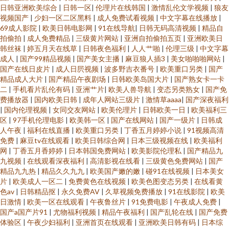
日韩亚洲欧美综合
|
日韩一区
|
伦理片在线韩国
|
激情乱伦文学视频
|
狼友
视频国产
|
少妇一区二区黑料
|
成人免费试看视频
|
中文字幕在线播放
|
69成人影院
|
欧美日韩电影网
|
91在线导航
|
日韩无码高清视频
|
精品自
拍偷拍
|
成人免费精品
|
三级黄片网站
|
亚洲自拍偷拍五页
|
亚洲欧美日
韩丝袜
|
婷五月天在线草
|
日韩夜色福利
|
人人艹啪
|
伦理三级
|
中文字幕
成人
|
国产99精品视频
|
国产美女主播
|
麻豆狼人插3
|
美女啪啪啪网站
|
国产在线日皮片
|
成人日屄视频
|
波多野吉衣番号
|
欧美重口另类
|
国产
精品成人大片
|
国产精品午夜剧场
|
日韩欧美岛国大片
|
国产熟女卡一卡
二
|
手机看片乱伦有码
|
亚洲艹片
|
欧美人兽导航
|
变态另类熟女
|
国产免
费播放器
|
国内欧美日韩
|
成年人网站三级片
|
激情草aaaa
|
国产深夜福利
|
国内伦理视频
|
女同交友网站
|
欧美伦理片
|
日韩欧美一日
|
欧美福利三
区
|
97手机伦理电影
|
欧美韩一区
|
国产在线网站
|
国产一级片
|
日韩成
人午夜
|
福利在线直播
|
欧美重口另类
|
丁香五月婷婷小说
|
91视频高清
免费
|
麻豆tv在线观看
|
欧美日韩综合网
|
日本三级视频在线
|
欧美福利
网
|
丁香五月香婷婷
|
日本韩国免费网站
|
欧美影院伦理私
|
国产精品九
九视频
|
在线观看深夜福利
|
高清影视在线看
|
三级黄色免费网站
|
国产
精品九九热
|
精品久久九九
|
欧美国产嫩的嫩
|
碰91在线视频
|
日本美女
片
|
欧美成人一区二
|
免费黄色在线视频
|
欧美色图变态另类
|
在线看黄
色av
|
日韩精品抠
|
永久免费AV
|
久草视频免费播放
|
91在线影院
|
欧美
日激情
|
欧美一区在线观看
|
午夜鲁丝片
|
91免费电影
|
午夜成人免费
|
国产a国产片91
|
尤物福利视频
|
精品午夜福利
|
国产乱轮在线
|
国产免费
体验区
|
午夜少妇福利
|
亚洲首页在线观看
|
亚洲欧美日韩有码
|
日本综