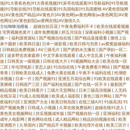
场|91大香蕉色色|91大香蕉视频|91呆哥在线观看|91导航福利|91导航视
频|91导航在线|91导航在线观看|91岛国电影|91岛国蜜桃
AV黄色登陆网
址|AV黄色国产精品|AV黄色片|AV黄色网|av黄色网络|av黄色网页|AV黄
色网址|AV黄色影院|av黄网在线|AV激情久久
主站蜘蛛池模板：
超碰自拍豆花
|
午夜免费福利不卡
|
欧美在线观看视频
|
宅男视频色黄片
|
成年免费视频
|
婷五月综合
|
深夜福利小视频
|
国产视
频一
|
福利源资源站
|
国产视频自拍在线
|
国产精品直接观看
|
激情上位
来个颜射
|
欧美韩日逼
|
日本一级影视
|
欧美日韩与另类
|
av窝窝超碰福利
|
日韩精品免费视频
|
AV三级毛片
|
国产挤奶水主播在
|
国产孕妇一区二
区
|
波多野吉衣家庭师
|
中文字幕在线观看
|
成人中文乱幕
|
午夜福利播
放
|
日韩美女一级视频
|
日韩在线大片
|
91视频网站大全
|
欧美在线一区
二区
|
年伦理电影
|
变态人妖
|
91自拍在线
|
午夜免费看片网站
|
国产视频
青青
|
日韩欧美在线成人
|
免费大黄在线看
|
午夜不卡福利在线
|
性潮喷
水视频
|
日本一片
|
国产视频91
|
亚洲五月花综合网
|
91欧美在线观看
|
欧
美裸模
|
日韩国产三区
|
国产福利在线观
|
国产在线一区不卡
|
最新国产
精品视频
|
欧美日韩看片
|
三级片天堂网站
|
日本三级高清视频
|
人无码
在线豆花
|
91成人在线视频
|
欧美成人福影院
|
黄色三级片网站
|
国产午
夜福利六区
|
亚洲国产大全
|
欧美日韩岛国
|
在线三级A片
|
91操高清
|
91
国产视频免费
|
日韩成人小视频
|
久草在线免费福利
|
超碰在线91进入
|
黄色美女视频网站
|
丝瓜视频成年版
|
国产视频自拍一区
|
亚洲福利
|
亚洲
成年人电影网
|
黄色网站在线
|
成人精品网站
|
精品自拍视频在线
|
欧美
亚洲图片
|
久草国内
|
国产精品不卡视频
|
欧美伦理片在线
|
欧美三区片
|