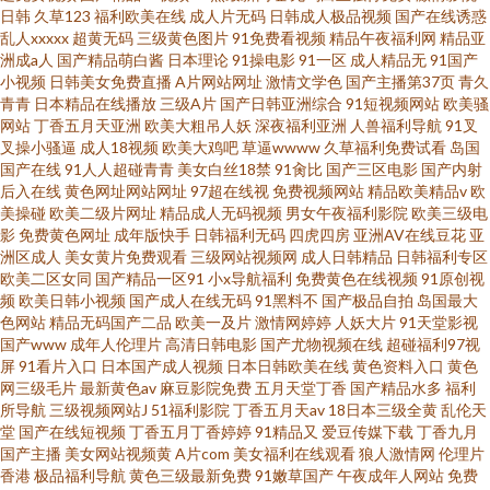
日韩
久草123
福利欧美在线
成人片无码
日韩成人极品视频
国产在线诱惑
乱人xxxxx
超黄无码
三级黄色图片
91免费看视频
精品午夜福利网
精品亚
洲成a人
国产精品萌白酱
日本理论
91操电影
91一区
成人精品无
91国产
小视频
日韩美女免费直播
A片网站网址
激情文学色
国产主播第37页
青久
青青
日本精品在线播放
三级A片
国产日韩亚洲综合
91短视频网站
欧美骚
网站
丁香五月天亚洲
欧美大粗吊人妖
深夜福利亚洲
人兽福利导航
91叉
叉操小骚逼
成人18视频
欧美大鸡吧
草逼wwww
久草福利免费试看
岛国
国产在线
91人人超碰青青
美女白丝18禁
91肏比
国产三区电影
国产内射
后入在线
黄色网址网站网址
97超在线视
免费视频网站
精品欧美精品v
欧
美操碰
欧美二级片网址
精品成人无码视频
男女午夜福利影院
欧美三级电
影
免费黄色网址
成年版快手
日韩福利无码
四虎四房
亚洲AV在线豆花
亚
洲区成人
美女黄片免费观看
三级网站视频网
成人日韩精品
日韩福利专区
欧美二区女同
国产精品一区91
小x导航福利
免费黄色在线视频
91原创视
频
欧美日韩小视频
国产成人在线无码
91黑料不
国产极品自拍
岛国最大
色网站
精品无码国产二品
欧美一及片
激情网婷婷
人妖大片
91天堂影视
国产www
成年人伦理片
高清日韩电影
国产尤物视频在线
超碰福利97视
屏
91看片入口
日本国产成人视频
日本日韩欧美在线
黄色资料入口
黄色
网三级毛片
最新黄色av
麻豆影院免费
五月天堂丁香
国产精品水多
福利
所导航
三级视频网站J
51福利影院
丁香五月天av
18日本三级全黄
乱伦天
堂
国产在线短视频
丁香五月丁香婷婷
91精品又
爱豆传媒下载
丁香九月
国产主播
美女网站视频黄
A片com
美女福利在线观看
狼人激情网
伦理片
香港
极品福利导航
黄色三级最新免费
91嫩草国产
午夜成年人网站
免费