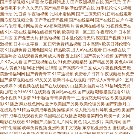
国产高清视频
91草莓
丝瓜视频污成人
国产亚洲视品在线
国产玖玖
国产
免费毛不卡片
久久无码
国产精品网络
孕妇无码在线
91手机论坛
91视频
新地址
91日逼
午夜啪视频
91啪水蜜桃网
国产二区无码
91日韩在线观看
西瓜影院视频全集
国产孕妇无码视频
国产在线福利
国产在线日皮片
午夜
神马伦理
毛片网站美女
AV福利激情毛片
黄色网在线播放
91视频免费在
线
91午夜在线
福利在线视频导航
欧美喷潮一区二区
午夜理论片
日本第
二片区
国产免费大片
精品呦视频
日本乱伦高清无码
深夜国产视频
91刺
激视频
日本中文字幕一区
日韩免费精品视频
日本高清v
欧美日韩伦理午
夜
91碰超免费
亚洲色图网站
精品欧美
成人AV在线观看
日本a级在线
干
露脸熟女
在线观看黄色网
成人抖音
爰上碰91
国产美女91视频
国产情侣
片
97人人看
国产三级视频在线
91免费视频精品
国产精品另类
黄色AV网
站人
黄色91福利社
污网址18禁
国产高清不卡二区
成人午夜视频免费
欧
美激情福利网
国产青青青草
91草逼视频
免费看片日韩
午夜视频福利免费
国产嫩草视频在线
69叉叉叉
最新日本在线视频
日韩成人a
青青操91
五月
天婷婷
91短视频在线
国产在线观看的
白丝美女自慰网站
91福利免费视
频
加勒比91AV
91在线观看
黄网站av在线
国产视频
狠狠擼狠狠擼
91桃
色小视频
91激情
91干啪啪
青青操青青干
主播诱惑无码专区
欧美视频电
影
91播放
麻豆桃色网站
亚洲欧美国产另类
欧美伦理另类
国产刺激对白
在线观看91精品
欧美成年视频
操碰操揉
成人微拍福利导航
亚洲欧美国产
日韩
成年在线观看免费
岛国精品在线播放
狠狠撸第四色
欧美一页
女同
电影在线观看
91网国产尤物在
毛片网站黄色
狼人三级片
高清男同
国产
日韩伦理淫
成年免费视频
亚洲欧美中文视频
东京热亚洲色图
蜜桃成人超
碰网
91精品小视频
久草福利免费视影
五月天堂网
国产91在线
另类专区