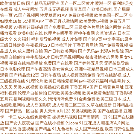
欧美激情日韩
国产精品无码亚洲
国产一区二区黄片
喷潮一区
福利姬足交
91的美女视频真人版 AV鲁鲁亚洲 韩国无码激情 人人插人人射 青青草av 一区
在线看
成人午夜网址
五月花无码视频
青青草国产
欧美日韩乱
国产屁屁
第一页
91国产视频网
性爱草逼91AV
免费欧美视频
欧美岛国一区二区
少
一区一去一级 超碰91资源站 欧美性片久久网 AV亚洲先锋 99成人五码人妻 亚
妇喷水18禁
51漫画APP
丁香五月花激情网
欧美爱爱tv视频
免费五月丁
香视频
97香蕉超级碰碰
国产免费看二区
三级黄色片网站
综合网黄
在线
播放观看
欧美电影在线
伦理片在哪里看
蜜桃午夜网
久草资源在
日本三
洲色图1p 亚洲国产欧美日韩 欧美图片国产视屏 国产精品久久社区 男人天堂
级大全
久久福利
福利所导航视频
成人片免费
国产第9页
中文字幕bt原声
三级日韩欧美
午夜视频123
日本推理片
丁香五月网站
国产免费看视频
极
黄色 男女av免费观看 国产一级无毛不卡 91在线精品视频 中文字幕自拍一区
品成人色
成人黑料自拍
国产日韩欧美网站
国产无码av
老湿A片影院
国产
精品自拍偷拍
牛牛影院A片
日韩无码视频网站
都市激情变态另类
男女91
视频
字幕在线精品播放
免费国产在线看
国产婷婷五月天
无码传媒导航
丝袜足交性爱视频 人人操综合网 伪娘色情 91人妻网 92资源超碰在线 传媒精
日本电影伦理
国产午夜高清
美女黄色18
亚洲午夜精品视频
日本三级成人
观看
国产精品第12页
日韩午夜场
成人视频高清免费
伦理在线影视
成人
品 肏屄视频在线播放国产 日本生活片 91青青青青在线观看 91国产在线观看
三级视频在线
91理论片
欧美日韩性爱福利
av午夜探花福利
精品毛片
久
久叉叉
另类人妖视频
欧美熟妇穴视频
丁香五月V国产
日韩黄色网址
豆花
福利视频
轮理片自拍偷拍
日韩欧美美女视频
欧美A级黄色影院
丁香影视
91cn影院 91视频磁力链接 91碰视频 在线观看91精品福利 三级黄色片子 黄色
五月花
福利视频电影久久
污污污污免费
91金典免费
欧美三级日本
成人
在线吃瓜网站
成人岛国影院
成人动漫二区三区
久草在线最新
日韩精品推
三级在线网站 超碰内射网站 91色超碰人人 亚洲婷婷综合网 青娱乐av 蜜桃伊
荐
国产精品一区自拍
男人天堂
a片123
另类视频欧美
国产在线直播
亚洲
卡一卡二
成人在线免费看黄
操操无码视频
国产高清第一页
91国产在线播
放
国产女人夜夜做
国产在线小视频
91com
91豆花成人
哪里有A片网址
人av 福利经典AV 97国产在线播放 91超碰在线九色 色操在线视频导航 91n美
精产国品
香蕉视频国产精品
91九色福利
成人国产无线视
欧美日韩性生活