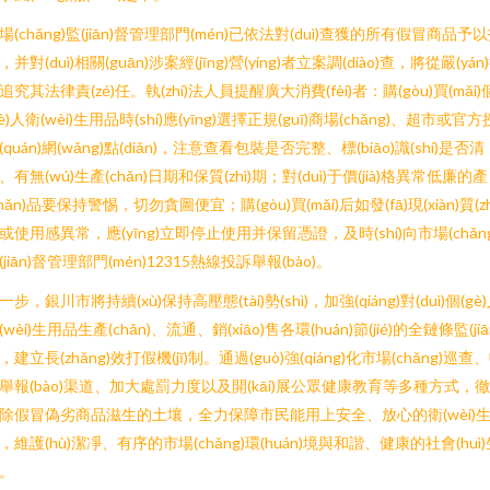
場(chǎng)監(jiān)督管理部門(mén)已依法對(duì)查獲的所有假冒商品予
，并對(duì)相關(guān)涉案經(jīng)營(yíng)者立案調(diào)查，將從嚴(yán
追究其法律責(zé)任。執(zhí)法人員提醒廣大消費(fèi)者：購(gòu)買(mǎi)
gè)人衛(wèi)生用品時(shí)應(yīng)選擇正規(guī)商場(chǎng)、超市或官方
(quán)網(wǎng)點(diǎn)，注意查看包裝是否完整、標(biāo)識(shí)是否清
、有無(wú)生產(chǎn)日期和保質(zhì)期；對(duì)于價(jià)格異常低廉的產
chǎn)品要保持警惕，切勿貪圖便宜；購(gòu)買(mǎi)后如發(fā)現(xiàn)質(zh
或使用感異常，應(yīng)立即停止使用并保留憑證，及時(shí)向市場(chǎng
(jiān)督管理部門(mén)12315熱線投訴舉報(bào)。
一步，銀川市將持續(xù)保持高壓態(tài)勢(shì)，加強(qiáng)對(duì)個(gè
(wèi)生用品生產(chǎn)、流通、銷(xiāo)售各環(huán)節(jié)的全鏈條監(jiā
，建立長(zhǎng)效打假機(jī)制。通過(guò)強(qiáng)化市場(chǎng)巡查
舉報(bào)渠道、加大處罰力度以及開(kāi)展公眾健康教育等多種方式，
除假冒偽劣商品滋生的土壤，全力保障市民能用上安全、放心的衛(wèi)
，維護(hù)潔凈、有序的市場(chǎng)環(huán)境與和諧、健康的社會(huì)
。