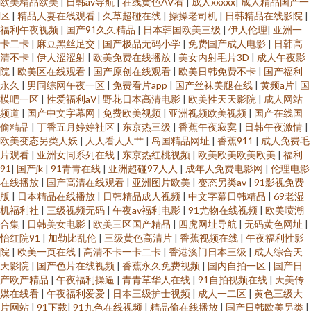
欧美精品欧美
|
日韩av导航
|
在线黄色AV看
|
成人xxxxx
|
成人精品国产一
区
|
精品人妻在线观看
|
久草超碰在线
|
操操老司机
|
日韩精品在线影院
|
福利午夜视频
|
国产91久久精品
|
日本韩国欧美三级
|
伊人伦理
|
亚洲一
卡二卡
|
麻豆黑丝足交
|
国产极品无码小学
|
免费国产成人电影
|
日韩高
清不卡
|
伊人涩涩射
|
欧美免费在线播放
|
美女内射毛片3D
|
成人午夜影
院
|
欧美区在线观看
|
国产原创在线观看
|
欧美日韩免费不卡
|
国产福利
永久
|
男同综网午夜一区
|
免费看片app
|
国产丝袜美腿在线
|
黄频a片
|
国
模吧一区
|
性爱福利aV
|
野花日本高清电影
|
欧美性天天影院
|
成人网站
频道
|
国产中文字幕网
|
免费欧美视频
|
亚洲视频欧美视频
|
国产在线国
偷精品
|
丁香五月婷婷社区
|
东京热三级
|
香蕉午夜寂寞
|
日韩午夜激情
|
欧美变态另类人妖
|
人人看人人艹
|
岛国精品网址
|
香蕉911
|
成人免费毛
片观看
|
亚洲女同系列在线
|
东京热红桃视频
|
欧美欧美欧美欧美
|
福利
91
|
国产jk
|
91青青在线
|
亚洲超碰97人人
|
成年人免费电影网
|
伦理电影
在线播放
|
国产高清在线观看
|
亚洲图片欧美
|
变态另类av
|
91影视免费
版
|
日本精品在线播放
|
日韩精品成人视频
|
中文字幕日韩精品
|
69老湿
机福利社
|
三级视频无码
|
午夜av福利电影
|
91尤物在线视频
|
欧美喷潮
合集
|
日韩美女电影
|
欧美三区国产精品
|
四虎网址导航
|
无码黄色网址
|
怡红院91
|
加勒比乱伦
|
三级黄色高清片
|
香蕉视频在线
|
午夜福利性影
院
|
欧美一页在线
|
高清不卡一卡二卡
|
香港澳门日本三级
|
成人综合天
天影院
|
国产色片在线视频
|
香蕉永久免费视频
|
国内自拍一区
|
国产日
产欧产精品
|
午夜福利操逼
|
青青草华人在线
|
91自拍视频在线
|
天美传
媒在线看
|
午夜福利爱爱
|
日本三级护士视频
|
成人一二区
|
黄色三级大
片网站
|
91下载
|
91九色在线视频
|
精品偷在线播放
|
国产日韩欧美另类
|