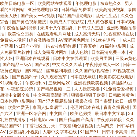
欧美日韩电影一区
|
欧美网站在线观看
|
年伦理电影
|
东京热久久
|
男人
看的A片网站
|
亚洲伦理电影网
|
日韩精品免费看
|
欧美高清强视频
|
泰国
最美人妖
|
国产美女一级视频
|
精品国产理论电影
|
乱伦性生活
|
久久色
宗合
|
国产黄色视频链接
|
欧美成人午夜影院
|
成人黄色极速
|
日本a视频
|
午夜偷拍福利视频
|
未满十八午夜福利
|
日韩成人三级
|
亚洲欧洲自拍偷
拍
|
欧美性交另类
|
在线观看毛片网址
|
成人高清无码
|
91香蕉蜜桃在线
|
免費成人視頻
|
综合激情校园
|
AV无码黄色网址
|
91丝袜诱惑一
|
成人国
产亚洲
|
91国产小青蛙
|
结衣波多野教师
|
丁香五婷
|
91福利电影网
|
成
人免费看片软件
|
成人免费看片网址
|
成人色站
|
日本高清免费一本
|
变
性人妖
|
亚洲日本在线观看
|
日本中文在线观看
|
欧美另类网
|
三级av黄色
|
国产精品三级A
|
国产a级
|
中文久久久久草
|
午夜婷婷成人一区
|
日韩一
级黄色电影
|
国99精品
|
丝袜福利导航
|
久久国产影视综合
|
97视频在线
播放
|
国产视频种子
|
久久观看蜜芽
|
日本在线导航
|
欧美影院在线电影
|
91视频看片
|
午夜福利h
|
三级网站20
|
亚洲视频欧美视频
|
操骚射fu豆
花
|
午夜影院18禁
|
国产精品视频一二
|
人人操夜夜撸
|
91免费爱爱视频
|
超清中文版全集
|
中文字幕高清乱码
|
狠狠撸狠狠干欧美
|
日韩欧美黄色
|
日本伦理电影网站
|
国产浮力屁屁影院
|
蜜臀久操
|
国产密臂
|
欧日一级网
站
|
欧美性爱受
|
泰国人妖皇后宝儿
|
伦理片日本在线
|
青青久操视频
|
国
产六区
|
亚洲一区综合网
|
中文国产
|
欧美色另类
|
最日本中文字幕
|
3d
乳摇在线播放
|
日韩电影qvod
|
国产精品国产高清
|
午夜婷婷影院
|
久久
精品国产91
|
丁香社区五月天
|
午夜福利伦理视频
|
无码四虎
|
日韩孕妇
AV
|
深夜福利小视频
|
人妻中文字幕在线
|
91国产91
|
日韩不卡高清
|
黄